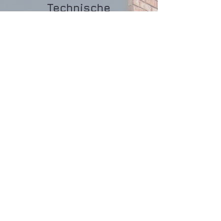
Technische
gegevens
Maximale afmetingen
Maximale breedte: 4,2 m
Maximale hoogte: 3 m
Maximale oppervlakte: 11 m²
Mogelijke lameltypes
Veiligheidslamel ALU42S
ALU42
ALU37
ALU35
PVC Midi
PVC37
Gratis offerte