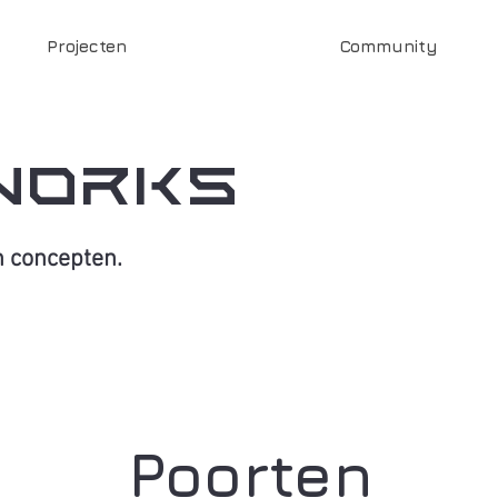
Projecten
Community
WORKS
n concepten.
Poorten