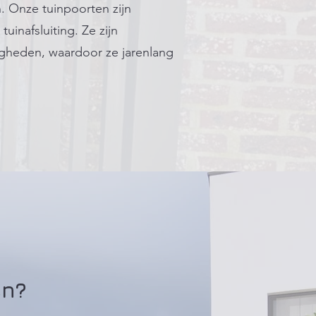
n. Onze tuinpoorten zijn
uinafsluiting. Ze zijn
igheden, waardoor ze jarenlang
en?