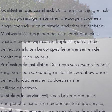
Kwaliteit en duurzaamheid:
Onze poorten zijn gemaakt
van hoogwaardige materialen die zorgen voor een
lange levensduur en minimale onderhoudsvereisten.
Maatwerk:
Wij begrijpen dat elke woning uniek is.
Daarom bieden wij maatwerkoplossingen aan die
perfect aansluiten bij uw specifieke wensen en de
architectuur van uw huis.
Professionele installatie:
Ons team van ervaren technici
zorgt voor een vakkundige installatie, zodat uw poort
perfect functioneert en voldoet aan alle
veiligheidsnormen.
Uitstekende service:
Wij staan bekend om onze
klantgerichte aanpak en bieden uitstekende service,
zowel tijdens het aankoopproces als na de installatie.